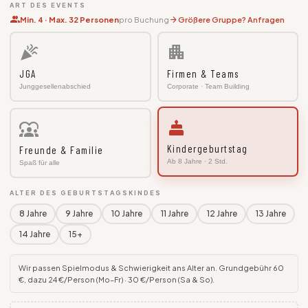
ART DES EVENTS
group
arrow_forward
Min. 4 · Max. 32 Personen
pro Buchung
Größere Gruppe? Anfragen
celebration
apartment
JGA
Firmen & Teams
Junggesellenabschied
Corporate · Team Building
cake
diversity_1
Kindergeburtstag
Freunde & Familie
Ab 8 Jahre · 2 Std.
Spaß für alle
ALTER DES GEBURTSTAGSKINDES
8 Jahre
9 Jahre
10 Jahre
11 Jahre
12 Jahre
13 Jahre
14 Jahre
15+
Wir passen Spielmodus & Schwierigkeit ans Alter an. Grundgebühr 60
€, dazu 24 €/Person (Mo–Fr) · 30 €/Person (Sa & So).