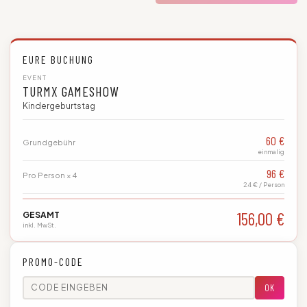
EURE BUCHUNG
EVENT
TURMX GAMESHOW
Kindergeburtstag
60 €
Grundgebühr
einmalig
96 €
Pro Person × 4
24 € / Person
156,00 €
GESAMT
inkl. MwSt.
PROMO-CODE
OK