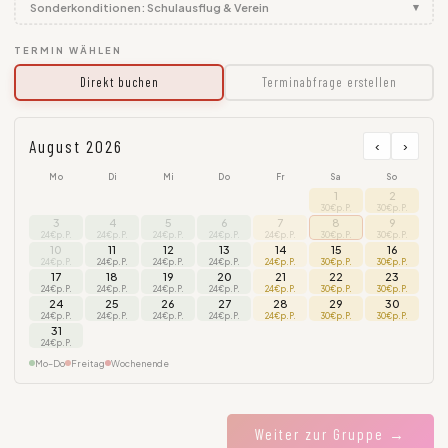
▾
Sonderkonditionen: Schulausflug & Verein
TERMIN WÄHLEN
Direkt buchen
Terminabfrage erstellen
August 2026
‹
›
Mo
Di
Mi
Do
Fr
Sa
So
1
2
30€ p.P.
30€ p.P.
3
4
5
6
7
8
9
24€ p.P.
24€ p.P.
24€ p.P.
24€ p.P.
24€ p.P.
30€ p.P.
30€ p.P.
10
11
12
13
14
15
16
24€ p.P.
24€ p.P.
24€ p.P.
24€ p.P.
24€ p.P.
30€ p.P.
30€ p.P.
17
18
19
20
21
22
23
24€ p.P.
24€ p.P.
24€ p.P.
24€ p.P.
24€ p.P.
30€ p.P.
30€ p.P.
24
25
26
27
28
29
30
24€ p.P.
24€ p.P.
24€ p.P.
24€ p.P.
24€ p.P.
30€ p.P.
30€ p.P.
31
24€ p.P.
Mo–Do
Freitag
Wochenende
Weiter zur Gruppe →