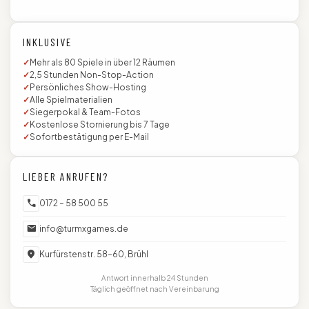
INKLUSIVE
Mehr als 80 Spiele in über 12 Räumen
2,5 Stunden Non-Stop-Action
Persönliches Show-Hosting
Alle Spielmaterialien
Siegerpokal & Team-Fotos
Kostenlose Stornierung bis 7 Tage
Sofortbestätigung per E-Mail
LIEBER ANRUFEN?
call
0172 – 58 500 55
mail
info@turmxgames.de
location_on
Kurfürstenstr. 58–60, Brühl
Antwort innerhalb 24 Stunden
Täglich geöffnet nach Vereinbarung